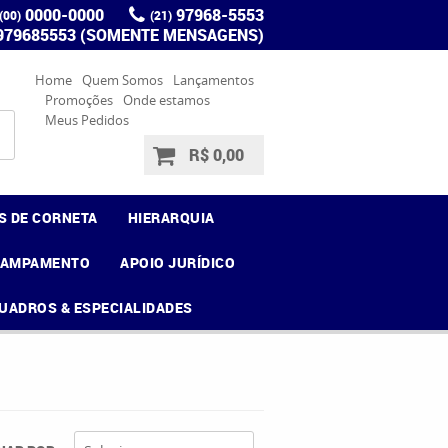
0000-0000
97968-5553
(00)
(21)
 979685553 (SOMENTE MENSAGENS)
Home
Quem Somos
Lançamentos
Promoções
Onde estamos
Meus Pedidos
R$ 0,00
S DE CORNETA
HIERARQUIA
CAMPAMENTO
APOIO JURÍDICO
UADROS & ESPECIALIDADES