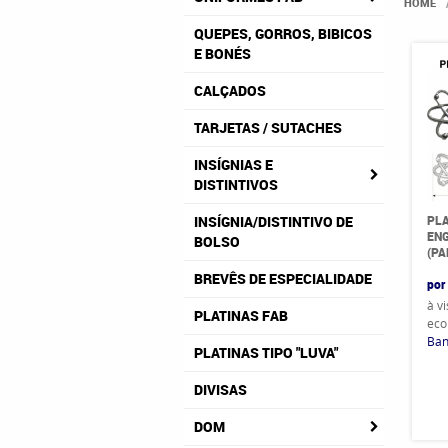
HOME
QUEPES, GORROS, BIBICOS
E BONÉS
CALÇADOS
TARJETAS / SUTACHES
INSÍGNIAS E
DISTINTIVOS
PLA
INSÍGNIA/DISTINTIVO DE
ENG
BOLSO
(PA
BREVÊS DE ESPECIALIDADE
por
à v
PLATINAS FAB
eco
Ban
PLATINAS TIPO "LUVA"
DIVISAS
DOM