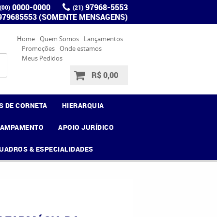
0000-0000
97968-5553
(00)
(21)
 979685553 (SOMENTE MENSAGENS)
Home
Quem Somos
Lançamentos
Promoções
Onde estamos
Meus Pedidos
R$ 0,00
S DE CORNETA
HIERARQUIA
CAMPAMENTO
APOIO JURÍDICO
UADROS & ESPECIALIDADES