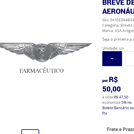
BREVÊ D
AERONÁU
Sku:
5A35ED64B34
Categoria:
Brevês 
Marca:
ASA Artigos
Seja o primeira a a
Unidade: un
R$
por
50,00
à vista
R$ 47,50
economize
5%
no
Boleto Bancário ou
Pix
Frete e Praz