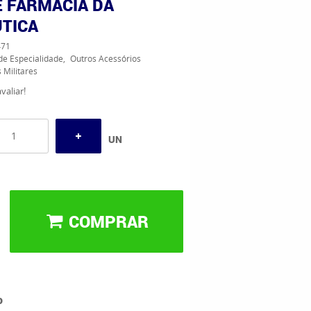
E FARMÁCIA DA
TICA
71
de Especialidade
Outros Acessórios
 Militares
valiar!
UN
COMPRAR
o