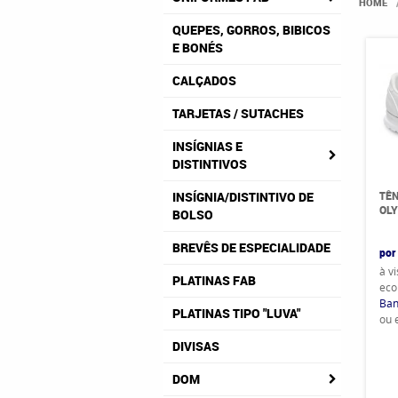
HOME
QUEPES, GORROS, BIBICOS
E BONÉS
CALÇADOS
TARJETAS / SUTACHES
INSÍGNIAS E
DISTINTIVOS
TÊN
INSÍGNIA/DISTINTIVO DE
OLY
BOLSO
BREVÊS DE ESPECIALIDADE
por
à v
PLATINAS FAB
eco
Ban
PLATINAS TIPO "LUVA"
ou
DIVISAS
DOM