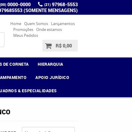
0000-0000
97968-5553
(00)
(21)
 979685553 (SOMENTE MENSAGENS)
Home
Quem Somos
Lançamentos
Promoções
Onde estamos
Meus Pedidos
R$ 0,00
S DE CORNETA
HIERARQUIA
CAMPAMENTO
APOIO JURÍDICO
UADROS & ESPECIALIDADES
NCO