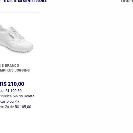
ORDE
TÊNIS TOTALMENTE BRANCO
IS BRANCO
MPIKUS JOGGING
R$ 210,00
ista
R$ 199,50
nomize
5%
no Boleto
cário ou Pix
 em
2x
de
R$ 105,00