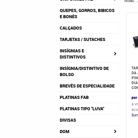
HOME
QUEPES, GORROS, BIBICOS
E BONÉS
CALÇADOS
TARJETAS / SUTACHES
INSÍGNIAS E
DISTINTIVOS
TAR
INSÍGNIA/DISTINTIVO DE
DA
BOLSO
PIN
DIA
BREVÊS DE ESPECIALIDADE
CO
PLATINAS FAB
por
à v
PLATINAS TIPO "LUVA"
eco
Ban
DIVISAS
DOM