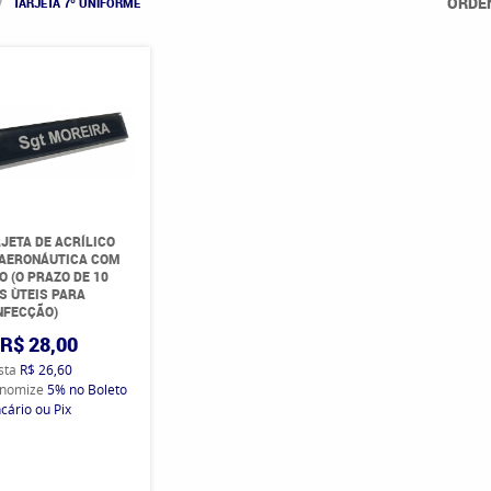
ORDE
TARJETA 7º UNIFORME
JETA DE ACRÍLICO
 AERONÁUTICA COM
O (O PRAZO DE 10
S ÙTEIS PARA
NFECÇÃO)
R$ 28,00
ista
R$ 26,60
nomize
5%
no Boleto
cário ou Pix