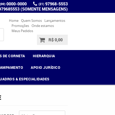
0000-0000
97968-5553
(00)
(21)
 979685553 (SOMENTE MENSAGENS)
Home
Quem Somos
Lançamentos
Promoções
Onde estamos
Meus Pedidos
R$ 0,00
S DE CORNETA
HIERARQUIA
CAMPAMENTO
APOIO JURÍDICO
UADROS & ESPECIALIDADES
E