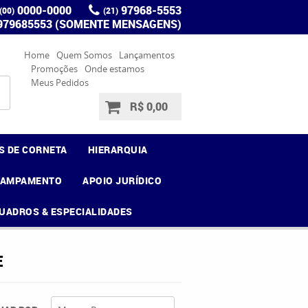
0000-0000
97968-5553
(00)
(21)
 979685553 (SOMENTE MENSAGENS)
Home
Quem Somos
Lançamentos
Promoções
Onde estamos
Meus Pedidos
R$ 0,00
S DE CORNETA
HIERARQUIA
CAMPAMENTO
APOIO JURÍDICO
UADROS & ESPECIALIDADES
E