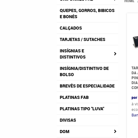
HOME
QUEPES, GORROS, BIBICOS
E BONÉS
CALÇADOS
TARJETAS / SUTACHES
INSÍGNIAS E
DISTINTIVOS
TAR
INSÍGNIA/DISTINTIVO DE
DA
BOLSO
PIN
DIA
BREVÊS DE ESPECIALIDADE
CO
PLATINAS FAB
por
à v
PLATINAS TIPO "LUVA"
eco
Ban
DIVISAS
DOM