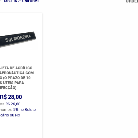
ORDE
TARJETA 7º UNIFORME
JETA DE ACRÍLICO
 AERONÁUTICA COM
O (O PRAZO DE 10
S ÙTEIS PARA
NFECÇÃO)
R$ 28,00
ista
R$ 26,60
nomize
5%
no Boleto
cário ou Pix