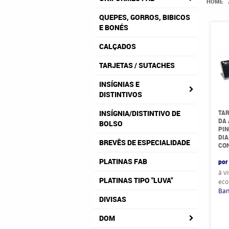
HOME
QUEPES, GORROS, BIBICOS
E BONÉS
CALÇADOS
TARJETAS / SUTACHES
INSÍGNIAS E
DISTINTIVOS
TAR
INSÍGNIA/DISTINTIVO DE
DA
BOLSO
PIN
DIA
BREVÊS DE ESPECIALIDADE
CO
PLATINAS FAB
por
à v
PLATINAS TIPO "LUVA"
eco
Ban
DIVISAS
DOM