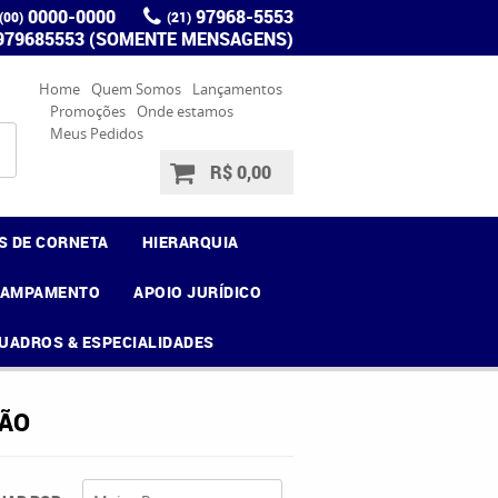
0000-0000
97968-5553
(00)
(21)
 979685553 (SOMENTE MENSAGENS)
Home
Quem Somos
Lançamentos
Promoções
Onde estamos
Meus Pedidos
R$ 0,00
S DE CORNETA
HIERARQUIA
CAMPAMENTO
APOIO JURÍDICO
UADROS & ESPECIALIDADES
ÇÃO