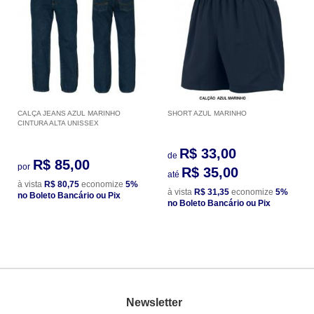
CALÇA JEANS AZUL MARINHO
SHORT AZUL MARINHO
CINTURA ALTA UNISSEX
R$ 33,00
de
R$ 85,00
por
R$ 35,00
até
à vista
R$ 80,75
economize
5%
à vista
R$ 31,35
economize
5%
no Boleto Bancário ou Pix
no Boleto Bancário ou Pix
Newsletter