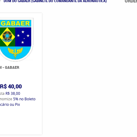
ORDE
DOM DO GABAER (GABINETE DO COMANDANTE DA AERONÁUTICA)
 - GABAER
R$ 40,00
ista
R$ 38,00
nomize
5%
no Boleto
cário ou Pix