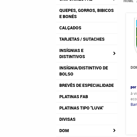
HOME
QUEPES, GORROS, BIBICOS
E BONÉS
CALÇADOS
TARJETAS / SUTACHES
INSÍGNIAS E
DISTINTIVOS
DOM
INSÍGNIA/DISTINTIVO DE
BOLSO
BREVÊS DE ESPECIALIDADE
por
à v
PLATINAS FAB
eco
Ban
PLATINAS TIPO "LUVA"
DIVISAS
DOM