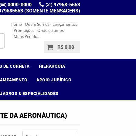
0000-0000
97968-5553
(00)
(21)
 979685553 (SOMENTE MENSAGENS)
Home
Quem Somos
Lançamentos
Promoções
Onde estamos
Meus Pedidos
R$ 0,00
S DE CORNETA
HIERARQUIA
CAMPAMENTO
APOIO JURÍDICO
UADROS & ESPECIALIDADES
TE DA AERONÁUTICA)