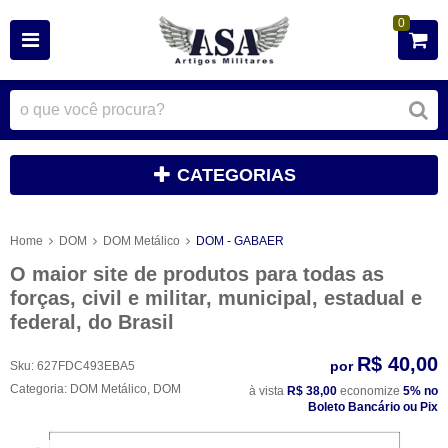
0
CATEGORIAS
Home
DOM
DOM Metálico
DOM - GABAER
O maior site de produtos para todas as
forças, civil e militar, municipal, estadual e
federal, do Brasil
R$ 40,00
por
Sku:
627FDC493EBA5
Categoria:
DOM Metálico
,
DOM
à vista
R$ 38,00
economize
5%
no
Boleto Bancário ou Pix