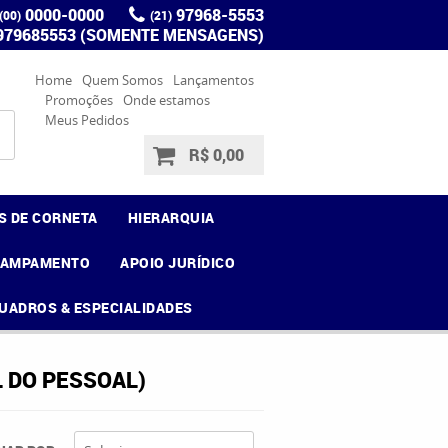
0000-0000
97968-5553
(00)
(21)
 979685553 (SOMENTE MENSAGENS)
Home
Quem Somos
Lançamentos
Promoções
Onde estamos
Meus Pedidos
R$ 0,00
S DE CORNETA
HIERARQUIA
CAMPAMENTO
APOIO JURÍDICO
UADROS & ESPECIALIDADES
 DO PESSOAL)