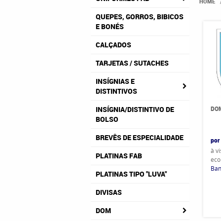
HOME
QUEPES, GORROS, BIBICOS
E BONÉS
CALÇADOS
TARJETAS / SUTACHES
INSÍGNIAS E
DISTINTIVOS
DO
INSÍGNIA/DISTINTIVO DE
BOLSO
BREVÊS DE ESPECIALIDADE
por
à v
PLATINAS FAB
eco
Ban
PLATINAS TIPO "LUVA"
DIVISAS
DOM