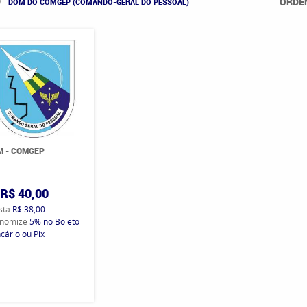
ORDE
DOM DO COMGEP (COMANDO-GERAL DO PESSOAL)
M - COMGEP
R$ 40,00
ista
R$ 38,00
nomize
5%
no Boleto
cário ou Pix