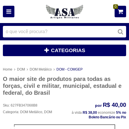
0
CATEGORIAS
Home
DOM
DOM Metálico
DOM - COMGEP
O maior site de produtos para todas as
forças, civil e militar, municipal, estadual e
federal, do Brasil
R$ 40,00
por
Sku:
627FB347068B8
Categoria:
DOM Metálico
,
DOM
à vista
R$ 38,00
economize
5%
no
Boleto Bancário ou Pix