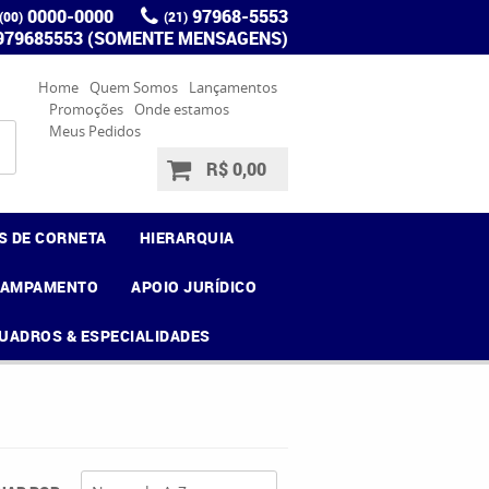
0000-0000
97968-5553
(00)
(21)
 979685553 (SOMENTE MENSAGENS)
Home
Quem Somos
Lançamentos
Promoções
Onde estamos
Meus Pedidos
R$ 0,00
S DE CORNETA
HIERARQUIA
CAMPAMENTO
APOIO JURÍDICO
UADROS & ESPECIALIDADES