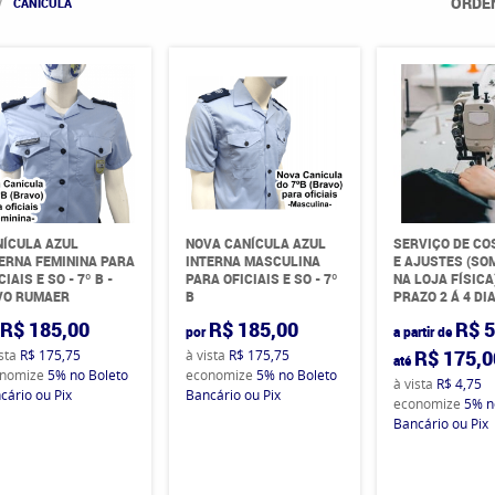
ORDE
CANÍCULA
ÍCULA AZUL
NOVA CANÍCULA AZUL
SERVIÇO DE C
ERNA FEMININA PARA
INTERNA MASCULINA
E AJUSTES (SO
CIAIS E SO - 7º B -
PARA OFICIAIS E SO - 7º
NA LOJA FÍSICA)
VO RUMAER
B
PRAZO 2 Á 4 DI
R$ 185,00
R$ 185,00
R$ 5
por
a partir de
R$ 175,0
ista
R$ 175,75
à vista
R$ 175,75
até
nomize
5%
no Boleto
economize
5%
no Boleto
à vista
R$ 4,75
cário ou Pix
Bancário ou Pix
economize
5%
n
Bancário ou Pix