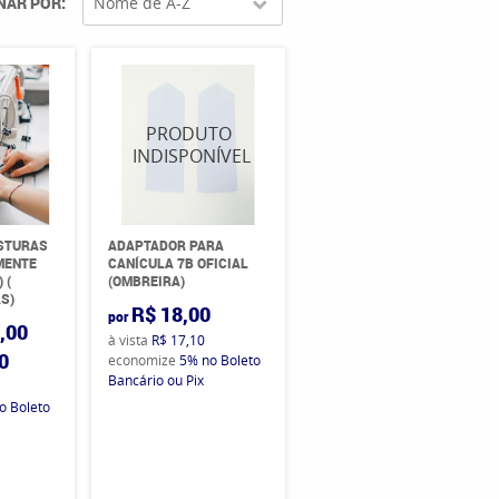
NAR POR
Nome de A-Z
OSTURAS
ADAPTADOR PARA
MENTE
CANÍCULA 7B OFICIAL
 (
(OMBREIRA)
AS)
R$ 18,00
por
,00
à vista
R$ 17,10
0
economize
5%
no Boleto
Bancário ou Pix
o Boleto