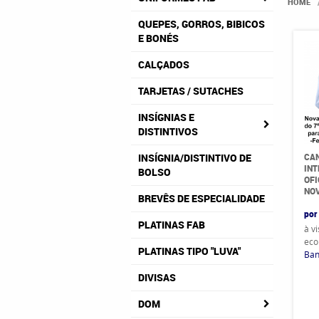
HOME
QUEPES, GORROS, BIBICOS
E BONÉS
CALÇADOS
TARJETAS / SUTACHES
INSÍGNIAS E
DISTINTIVOS
CAN
INSÍGNIA/DISTINTIVO DE
INT
BOLSO
OFI
NO
BREVÊS DE ESPECIALIDADE
por
PLATINAS FAB
à v
eco
PLATINAS TIPO "LUVA"
Ban
DIVISAS
DOM