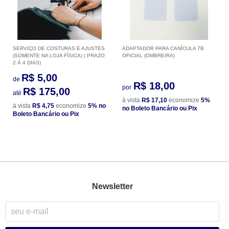
SERVIÇO DE COSTURAS E AJUSTES
ADAPTADOR PARA CANÍCULA 7B
(SOMENTE NA LOJA FÍSICA) ( PRAZO
OFICIAL (OMBREIRA)
2 Á 4 DIAS)
R$ 5,00
de
R$ 18,00
por
R$ 175,00
até
à vista
R$ 17,10
economize
5%
à vista
R$ 4,75
economize
5%
no
no Boleto Bancário ou Pix
Boleto Bancário ou Pix
Newsletter