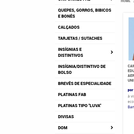
HOME
QUEPES, GORROS, BIBICOS
E BONÉS
CALÇADOS
TARJETAS / SUTACHES
INSÍGNIAS E
DISTINTIVOS
CAM
INSÍGNIA/DISTINTIVO DE
EDU
BOLSO
AER
UN
BREVÊS DE ESPECIALIDADE
por
PLATINAS FAB
à v
eco
PLATINAS TIPO "LUVA"
Ban
DIVISAS
DOM