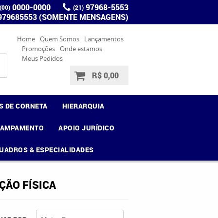
0000-0000
97968-5553
(00)
(21)
 979685553 (SOMENTE MENSAGENS)
Home
Quem Somos
Lançamentos
Promoções
Onde estamos
Meus Pedidos
R$ 0,00
S DE CORNETA
HIERARQUIA
CAMPAMENTO
APOIO JURÍDICO
UADROS & ESPECIALIDADES
ÇÃO FÍSICA