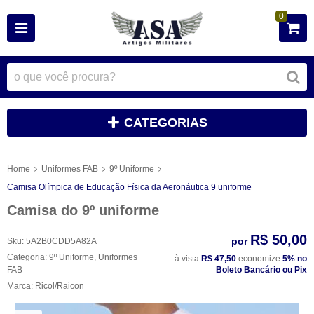
0
CATEGORIAS
Home
Uniformes FAB
9º Uniforme
Camisa Olímpica de Educação Física da Aeronáutica 9 uniforme
Camisa do 9º uniforme
R$ 50,00
por
Sku:
5A2B0CDD5A82A
Categoria:
9º Uniforme
,
Uniformes
à vista
R$ 47,50
economize
5%
no
FAB
Boleto Bancário ou Pix
Marca:
Ricol/Raicon