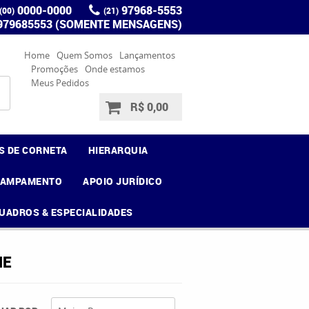
0000-0000
97968-5553
(00)
(21)
 979685553 (SOMENTE MENSAGENS)
Home
Quem Somos
Lançamentos
Promoções
Onde estamos
Meus Pedidos
R$ 0,00
S DE CORNETA
HIERARQUIA
CAMPAMENTO
APOIO JURÍDICO
UADROS & ESPECIALIDADES
ME