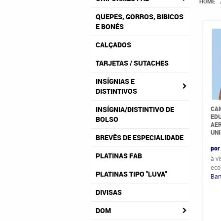
HOME
QUEPES, GORROS, BIBICOS
E BONÉS
CALÇADOS
TARJETAS / SUTACHES
INSÍGNIAS E
DISTINTIVOS
CAM
INSÍGNIA/DISTINTIVO DE
EDU
BOLSO
AER
UN
BREVÊS DE ESPECIALIDADE
por
PLATINAS FAB
à v
eco
PLATINAS TIPO "LUVA"
Ban
DIVISAS
DOM