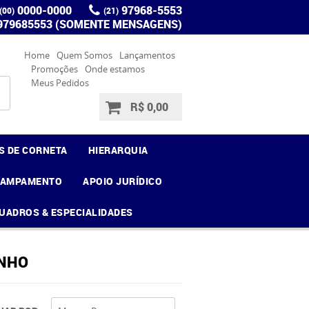
0000-0000
97968-5553
(00)
(21)
 979685553 (SOMENTE MENSAGENS)
Home
Quem Somos
Lançamentos
Promoções
Onde estamos
Meus Pedidos
R$ 0,00
S DE CORNETA
HIERARQUIA
CAMPAMENTO
APOIO JURÍDICO
UADROS & ESPECIALIDADES
INHO