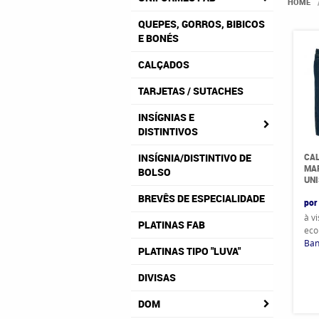
HOME
QUEPES, GORROS, BIBICOS
E BONÉS
CALÇADOS
TARJETAS / SUTACHES
INSÍGNIAS E
DISTINTIVOS
CAL
INSÍGNIA/DISTINTIVO DE
MAR
BOLSO
UN
BREVÊS DE ESPECIALIDADE
por
à v
PLATINAS FAB
eco
Ban
PLATINAS TIPO "LUVA"
DIVISAS
DOM