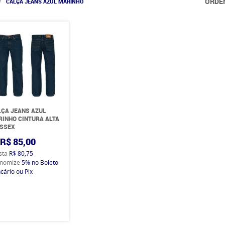
ORDE
CALÇA JEANS AZUL MARINHO
ÇA JEANS AZUL
INHO CINTURA ALTA
ISSEX
R$ 85,00
ista
R$ 80,75
nomize
5%
no Boleto
cário ou Pix