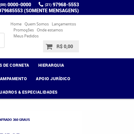
0000-0000
97968-5553
(00)
(21)
 979685553 (SOMENTE MENSAGENS)
Home
Quem Somos
Lançamentos
Promoções
Onde estamos
Meus Pedidos
R$ 0,00
S DE CORNETA
HIERARQUIA
CAMPAMENTO
APOIO JURÍDICO
UADROS & ESPECIALIDADES
NFRADO 360 GRAUS