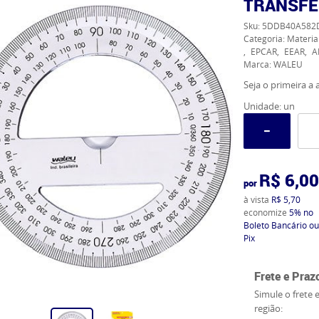
TRANSFE
Sku:
5DDB40A582
Categoria:
Materia
EPCAR
EEAR
A
Marca:
WALEU
Seja o primeira a a
Unidade: un
R$ 6,00
por
à vista
R$ 5,70
economize
5%
no
Boleto Bancário ou
Pix
Frete e Praz
Simule o frete 
região: