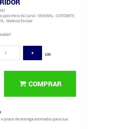
RIDOR
D81
is para Início do Curso - ENXOVAL - COTONETE
FA
Material Escolar
valiar!
UN
COMPRAR
o
e o prazo de entrega estimados para sua