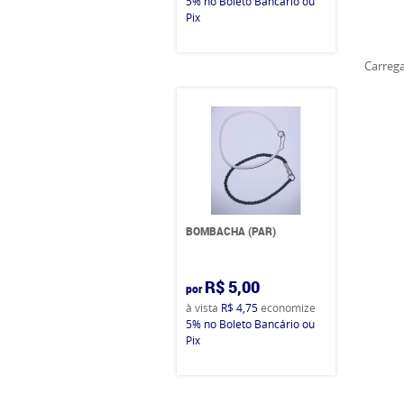
5%
no Boleto Bancário ou
Pix
Carrega
BOMBACHA (PAR)
R$ 5,00
por
à vista
R$ 4,75
economize
5%
no Boleto Bancário ou
Pix