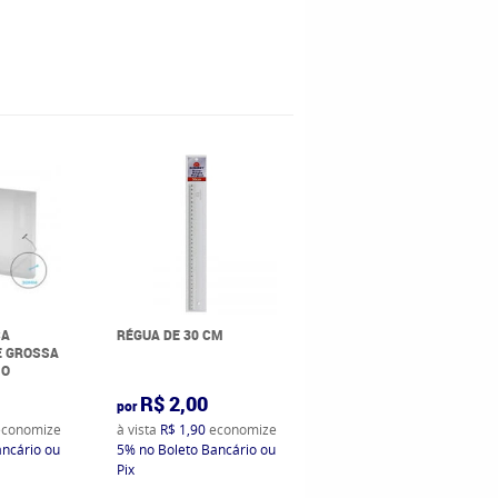
CA
RÉGUA DE 30 CM
LÁPIS GRAFITE
E GROSSA
IO
R$ 2,00
R$ 2,00
por
por
conomize
à vista
R$ 1,90
economize
à vista
R$ 1,90
economize
ancário ou
5%
no Boleto Bancário ou
5%
no Boleto Bancário ou
Pix
Pix