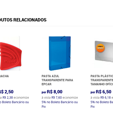
UTOS RELACIONADOS
RACHA
PASTA AZUL
PASTA PLÁSTI
TRANSPARENTE PARA
TRANSPARENT
EPCAR
TAMANHO OFÍC
R$ 2,50
R$ 8,00
R$ 6,50
por
por
ta
R$ 2,38
economize
à vista
R$ 7,60
economize
à vista
R$ 6,18
e
o Boleto Bancário ou
5%
no Boleto Bancário ou
5%
no Boleto B
Pix
Pix