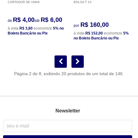
CORTADOR DE UNHA
BOLSA T 10
R$ 4,00
R$ 6,00
de
até
R$ 160,00
por
à vista
R$ 3,80
economize
5%
no
Boleto Bancário ou Pix
à vista
R$ 152,00
economize
5%
no Boleto Bancário ou Pix
Página 2 de 8, exibindo 20 produtos de um total de 146.
Newsletter