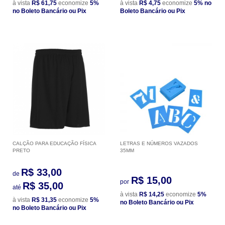
à vista
R$ 61,75
economize
5%
à vista
R$ 4,75
economize
5%
no
no Boleto Bancário ou Pix
Boleto Bancário ou Pix
CALÇÃO PARA EDUCAÇÃO FÍSICA
LETRAS E NÚMEROS VAZADOS
PRETO
35MM
R$ 33,00
de
R$ 15,00
por
R$ 35,00
até
à vista
R$ 14,25
economize
5%
à vista
R$ 31,35
economize
5%
no Boleto Bancário ou Pix
no Boleto Bancário ou Pix