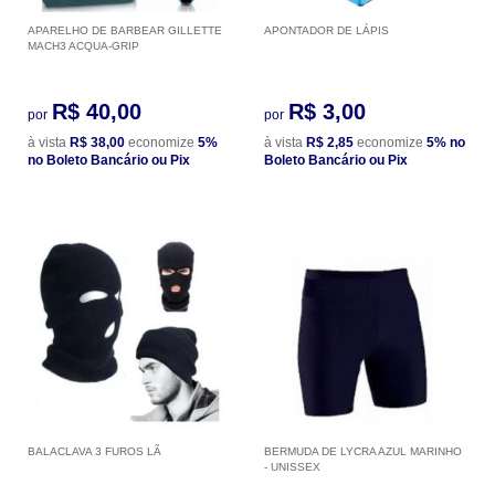
APARELHO DE BARBEAR GILLETTE
APONTADOR DE LÁPIS
MACH3 ACQUA-GRIP
R$ 40,00
R$ 3,00
por
por
à vista
R$ 38,00
economize
5%
à vista
R$ 2,85
economize
5%
no
no Boleto Bancário ou Pix
Boleto Bancário ou Pix
BALACLAVA 3 FUROS LÃ
BERMUDA DE LYCRA AZUL MARINHO
- UNISSEX