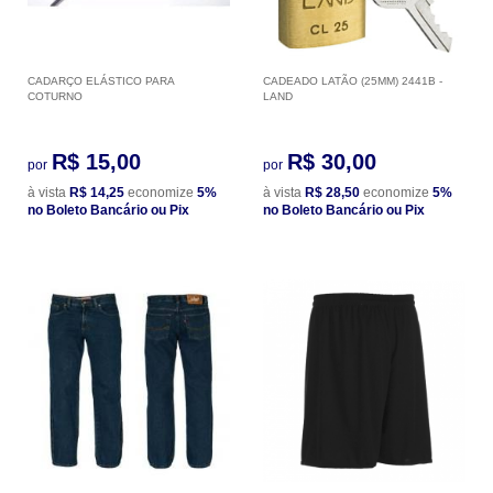
CADARÇO ELÁSTICO PARA
CADEADO LATÃO (25MM) 2441B -
COTURNO
LAND
R$ 15,00
R$ 30,00
por
por
à vista
R$ 14,25
economize
5%
à vista
R$ 28,50
economize
5%
no Boleto Bancário ou Pix
no Boleto Bancário ou Pix