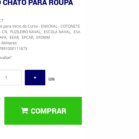
O CHATO PARA ROUPA
C7
is para Início do Curso - ENXOVAL - COTONETE
- CN
FUZILEIRO NAVAL
ESCOLA NAVAL
ESA
AFA
EEAR
EPCAR
EFOMM
 Militares
7891000111673
valiar!
UN
COMPRAR