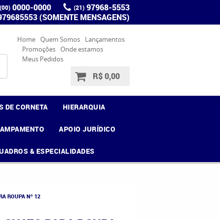
0000-0000
97968-5553
(00)
(21)
 979685553 (SOMENTE MENSAGENS)
Home
Quem Somos
Lançamentos
Promoções
Onde estamos
Meus Pedidos
R$ 0,00
S DE CORNETA
HIERARQUIA
CAMPAMENTO
APOIO JURÍDICO
UADROS & ESPECIALIDADES
RA ROUPA Nº 12