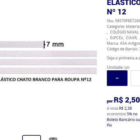
ELÁSTIC
Nº 12
Sku:
58570F8E726
Categoria:
Materia
COLÉGIO NAVAL 
EsPCEx
CIAAR
Marca:
ASA Artigos
Código de Barras:
Seja o primeira a a
Unidade: un
R$ 2,50
por
à vista
R$ 2,38
economize
5%
no
Boleto Bancário ou
Pix