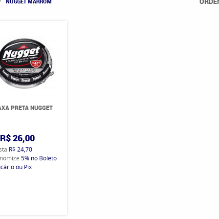
ORDE
NUGGET MARROM
AXA PRETA NUGGET
R$ 26,00
ista
R$ 24,70
nomize
5%
no Boleto
cário ou Pix