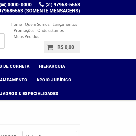
0000-0000
97968-5553
(00)
(21)
 979685553 (SOMENTE MENSAGENS)
Home
Quem Somos
Lançamentos
Promoções
Onde estamos
Meus Pedidos
R$ 0,00
S DE CORNETA
HIERARQUIA
CAMPAMENTO
APOIO JURÍDICO
UADROS & ESPECIALIDADES