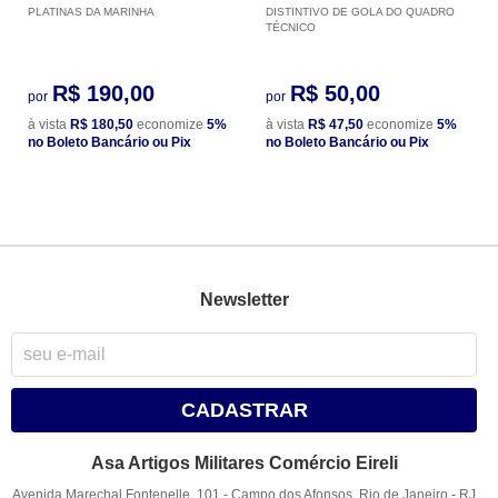
PLATINAS DA MARINHA
DISTINTIVO DE GOLA DO QUADRO
TÉCNICO
R$ 190,00
R$ 50,00
por
por
à vista
R$ 180,50
economize
5%
à vista
R$ 47,50
economize
5%
no Boleto Bancário ou Pix
no Boleto Bancário ou Pix
Newsletter
CADASTRAR
Asa Artigos Militares Comércio Eireli
Avenida Marechal Fontenelle, 101
-
Campo dos Afonsos, Rio de Janeiro
-
RJ