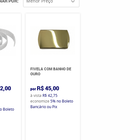
NAR POR
Menor Preço
FIVELA COM BANHO DE
OURO
2,00
R$ 45,00
por
à vista
R$ 42,75
economize
5%
no Boleto
Bancário ou Pix
o Boleto