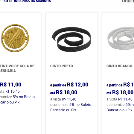
ORDE
KIT DE INSÍGNIAS DA MARINHA
TINTIVO DE GOLA DE
CINTO PRETO
CINTO BRANCO
GENHARIA
R$ 11,00
R$ 12,00
R$ 1
a partir de
a partir de
R$ 18,00
R$ 18,00
ista
R$ 10,45
até
até
nomize
5%
no Boleto
à vista
R$ 11,40
à vista
R$ 11,40
cário ou Pix
economize
5%
no Boleto
economize
5%
n
Bancário ou Pix
Bancário ou Pix