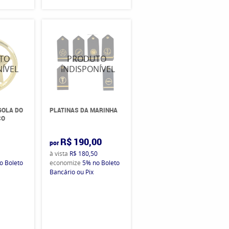
GOLA DO
PLATINAS DA MARINHA
CO
0
R$ 190,00
por
à vista
R$ 180,50
o Boleto
economize
5%
no Boleto
Bancário ou Pix