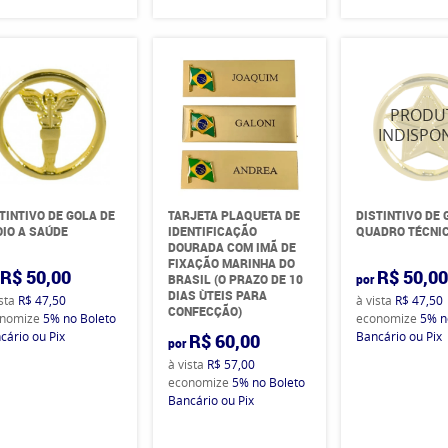
TINTIVO DE GOLA DE
TARJETA PLAQUETA DE
DISTINTIVO DE 
IO A SAÚDE
IDENTIFICAÇÃO
QUADRO TÉCNI
DOURADA COM IMÃ DE
FIXAÇÃO MARINHA DO
R$ 50,00
R$ 50,0
BRASIL (O PRAZO DE 10
por
DIAS ÙTEIS PARA
ista
R$ 47,50
à vista
R$ 47,50
CONFECÇÃO)
nomize
5%
no Boleto
economize
5%
n
cário ou Pix
Bancário ou Pix
R$ 60,00
por
à vista
R$ 57,00
economize
5%
no Boleto
Bancário ou Pix