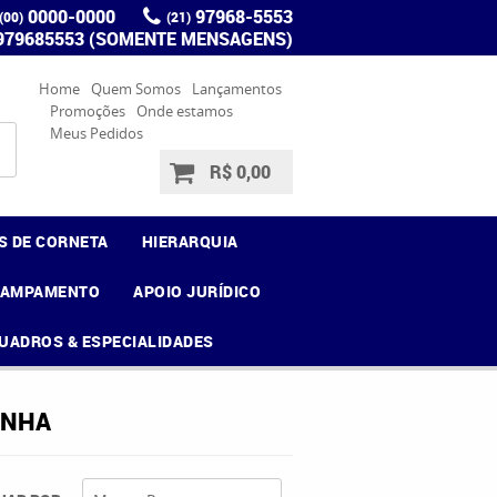
0000-0000
97968-5553
(00)
(21)
 979685553 (SOMENTE MENSAGENS)
Home
Quem Somos
Lançamentos
Promoções
Onde estamos
Meus Pedidos
R$ 0,00
S DE CORNETA
HIERARQUIA
CAMPAMENTO
APOIO JURÍDICO
UADROS & ESPECIALIDADES
INHA