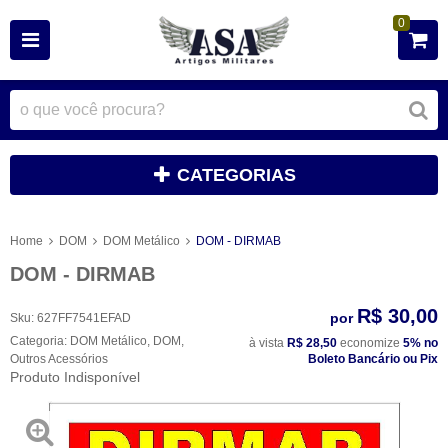
0
CATEGORIAS
Home
DOM
DOM Metálico
DOM - DIRMAB
DOM - DIRMAB
R$ 30,00
por
Sku:
627FF7541EFAD
Categoria:
DOM Metálico
,
DOM
,
à vista
R$ 28,50
economize
5%
no
Outros Acessórios
Boleto Bancário ou Pix
Produto Indisponível