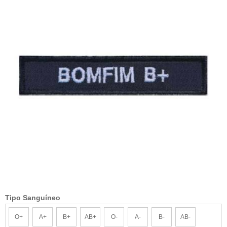
Tipo Sanguíneo
O+
A+
B+
AB+
O-
A-
B-
AB-