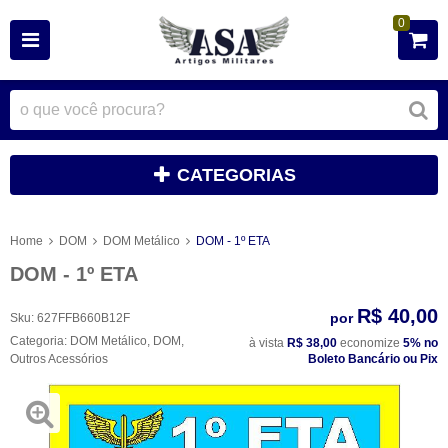
0
CATEGORIAS
Home
DOM
DOM Metálico
DOM - 1º ETA
DOM - 1º ETA
R$ 40,00
por
Sku:
627FFB660B12F
Categoria:
DOM Metálico
,
DOM
,
à vista
R$ 38,00
economize
5%
no
Outros Acessórios
Boleto Bancário ou Pix