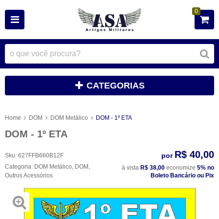
0
CATEGORIAS
Home
DOM
DOM Metálico
DOM - 1º ETA
DOM - 1º ETA
R$ 40,00
por
Sku:
627FFB660B12F
Categoria:
DOM Metálico
,
DOM
,
à vista
R$ 38,00
economize
5%
no
Outros Acessórios
Boleto Bancário ou Pix