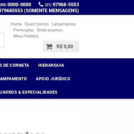
0000-0000
97968-5553
(00)
(21)
 979685553 (SOMENTE MENSAGENS)
Home
Quem Somos
Lançamentos
Promoções
Onde estamos
Meus Pedidos
R$ 0,00
S DE CORNETA
HIERARQUIA
CAMPAMENTO
APOIO JURÍDICO
UADROS & ESPECIALIDADES