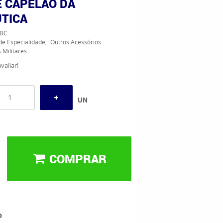
E CAPELÃO DA
TICA
BC
de Especialidade
Outros Acessórios
 Militares
valiar!
UN
COMPRAR
o