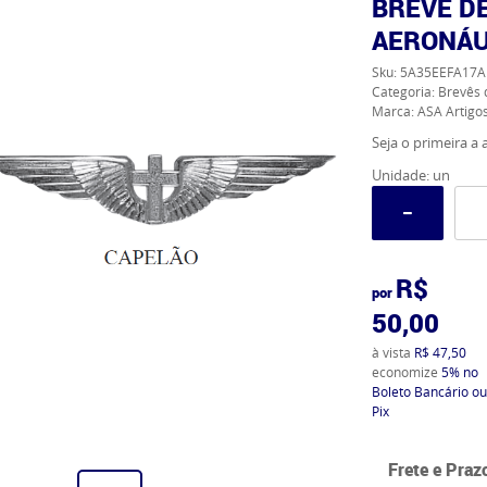
BREVÊ D
AERONÁU
Sku:
5A35EEFA17A
Categoria:
Brevês 
Marca:
ASA Artigos
Seja o primeira a a
Unidade: un
R$
por
50,00
à vista
R$ 47,50
economize
5%
no
Boleto Bancário ou
Pix
Frete e Praz