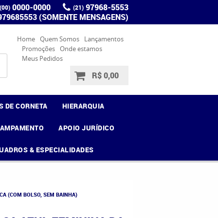
0000-0000
97968-5553
(00)
(21)
 979685553 (SOMENTE MENSAGENS)
Home
Quem Somos
Lançamentos
Promoções
Onde estamos
Meus Pedidos
R$ 0,00
S DE CORNETA
HIERARQUIA
CAMPAMENTO
APOIO JURÍDICO
UADROS & ESPECIALIDADES
CA (COM BOLSO, SEM BAINHA)