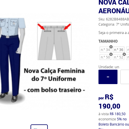
NOVA CA
AERONÁU
Sku:
6282B8488AB
Categoria:
7º Unif
Seja o primeira a a
TAMANHO
n.º 34
n.º 36
n
n.º 50
n.º 52
n
Unidade: un
R$
por
190,00
à vista
R$ 180,50
economize
5%
no
Boleto Bancário ou