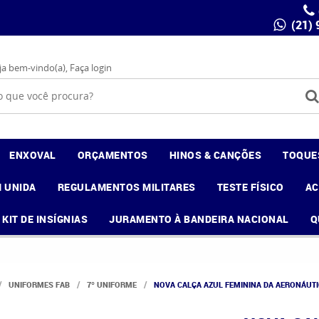
(21)
ja bem-vindo(a),
Faça login
ENXOVAL
ORÇAMENTOS
HINOS & CANÇÕES
TOQUE
 UNIDA
REGULAMENTOS MILITARES
TESTE FÍSICO
A
KIT DE INSÍGNIAS
JURAMENTO À BANDEIRA NACIONAL
Q
UNIFORMES FAB
7º UNIFORME
NOVA CALÇA AZUL FEMININA DA AERONÁUTI