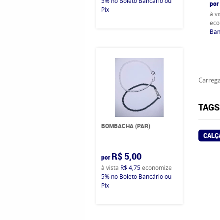
5%
no Boleto Bancário ou
por
Pix
à v
eco
Ban
Carrega
TAGS
BOMBACHA (PAR)
CALÇ
R$ 5,00
por
à vista
R$ 4,75
economize
5%
no Boleto Bancário ou
Pix