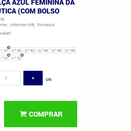
LÇA AZUL FEMININA DA
TICA (COM BOLSO
78
orme
Uniformes FAB
Formatura
valiar!
.º 38
n.º 40
n.º 42
n.º 44
n.º 46
n.º 48
.º 54
n.º 56
UN
COMPRAR