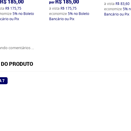
R$ 185,00
R$ 185,00
por
à vista
R$ 83,60
ista
R$ 175,75
à vista
R$ 175,75
economize
5%
n
nomize
5%
no Boleto
economize
5%
no Boleto
Bancário ou Pix
cário ou Pix
Bancário ou Pix
ndo comentários ...
 DO PRODUTO
A 7