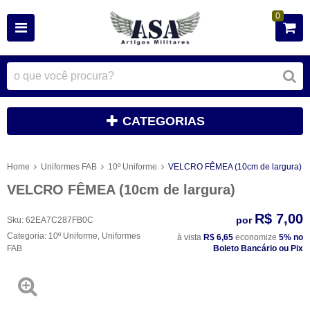
0
CATEGORIAS
Home
Uniformes FAB
10º Uniforme
VELCRO FÊMEA (10cm de largura)
VELCRO FÊMEA (10cm de largura)
R$ 7,00
por
Sku:
62EA7C287FB0C
Categoria:
10º Uniforme
,
Uniformes
à vista
R$ 6,65
economize
5%
no
FAB
Boleto Bancário ou Pix