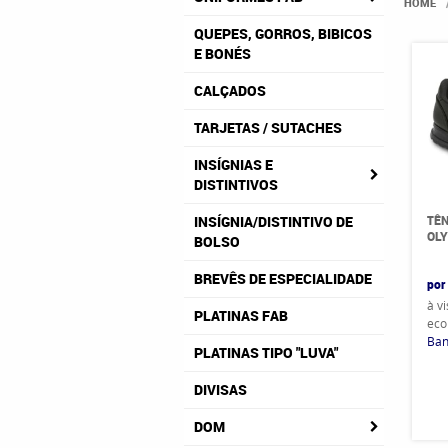
HOME
QUEPES, GORROS, BIBICOS
E BONÉS
CALÇADOS
TARJETAS / SUTACHES
INSÍGNIAS E
DISTINTIVOS
TÊN
INSÍGNIA/DISTINTIVO DE
OLY
BOLSO
BREVÊS DE ESPECIALIDADE
por
à v
PLATINAS FAB
eco
Ban
PLATINAS TIPO "LUVA"
DIVISAS
DOM