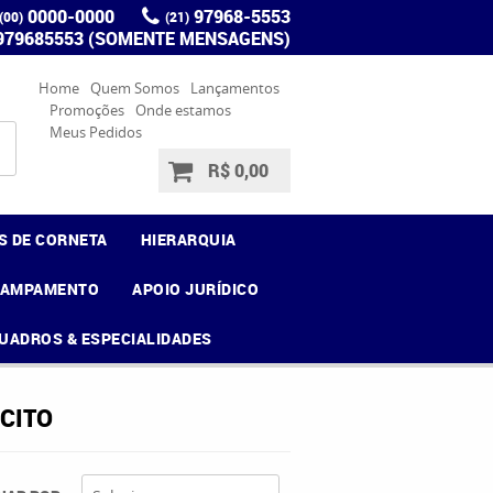
0000-0000
97968-5553
(00)
(21)
 979685553 (SOMENTE MENSAGENS)
Home
Quem Somos
Lançamentos
Promoções
Onde estamos
Meus Pedidos
R$ 0,00
S DE CORNETA
HIERARQUIA
CAMPAMENTO
APOIO JURÍDICO
UADROS & ESPECIALIDADES
CITO