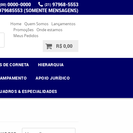
0000-0000
97968-5553
(00)
(21)
 979685553 (SOMENTE MENSAGENS)
Home
Quem Somos
Lançamentos
Promoções
Onde estamos
Meus Pedidos
R$ 0,00
S DE CORNETA
HIERARQUIA
CAMPAMENTO
APOIO JURÍDICO
UADROS & ESPECIALIDADES