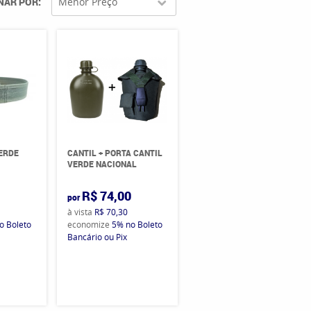
NAR POR
Menor Preço
VERDE
CANTIL + PORTA CANTIL
VERDE NACIONAL
0
R$ 74,00
por
à vista
R$ 70,30
o Boleto
economize
5%
no Boleto
Bancário ou Pix