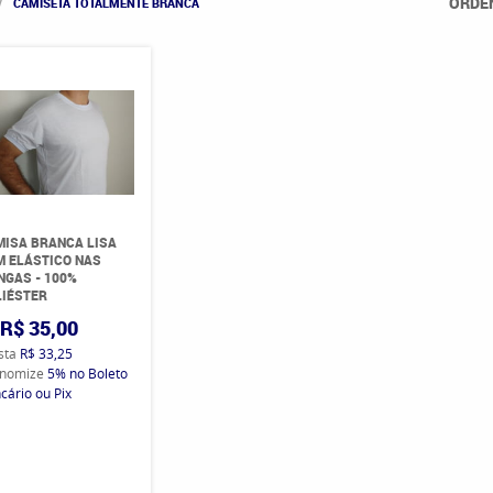
ORDE
CAMISETA TOTALMENTE BRANCA
ISA BRANCA LISA
 ELÁSTICO NAS
GAS - 100%
IÉSTER
R$ 35,00
ista
R$ 33,25
nomize
5%
no Boleto
cário ou Pix