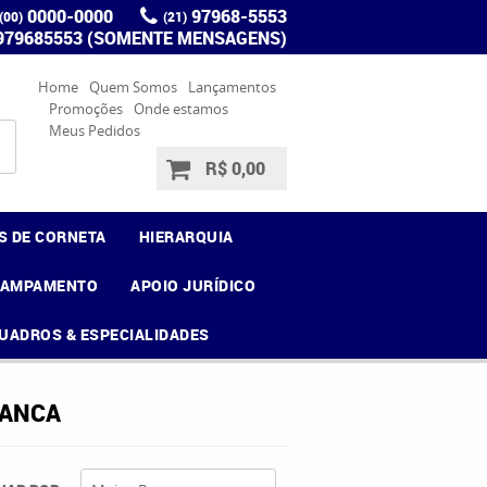
0000-0000
97968-5553
(00)
(21)
 979685553 (SOMENTE MENSAGENS)
Home
Quem Somos
Lançamentos
Promoções
Onde estamos
Meus Pedidos
R$ 0,00
S DE CORNETA
HIERARQUIA
CAMPAMENTO
APOIO JURÍDICO
UADROS & ESPECIALIDADES
RANCA