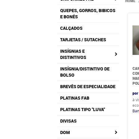
HOME
QUEPES, GORROS, BIBICOS
E BONÉS
CALÇADOS
TARJETAS / SUTACHES
INSÍGNIAS E
DISTINTIVOS
CAM
INSÍGNIA/DISTINTIVO DE
COM
BOLSO
MAN
POL
BREVÊS DE ESPECIALIDADE
por
PLATINAS FAB
à v
eco
PLATINAS TIPO "LUVA"
Ban
DIVISAS
DOM