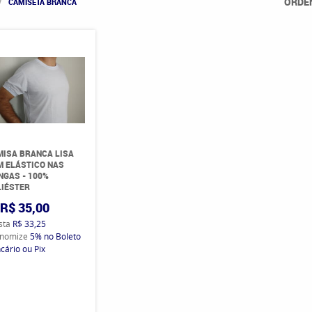
ORDE
CAMISETA BRANCA
ISA BRANCA LISA
 ELÁSTICO NAS
GAS - 100%
IÉSTER
R$ 35,00
ista
R$ 33,25
nomize
5%
no Boleto
cário ou Pix