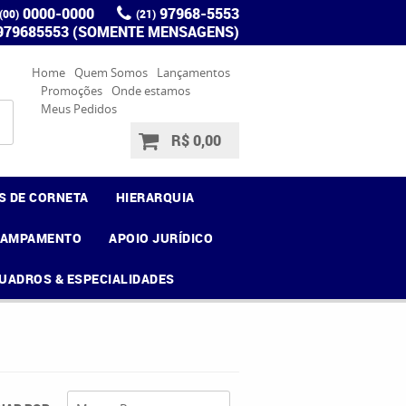
0000-0000
97968-5553
(00)
(21)
 979685553 (SOMENTE MENSAGENS)
Home
Quem Somos
Lançamentos
Promoções
Onde estamos
Meus Pedidos
R$ 0,00
S DE CORNETA
HIERARQUIA
CAMPAMENTO
APOIO JURÍDICO
UADROS & ESPECIALIDADES