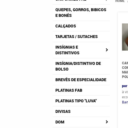
HOME
QUEPES, GORROS, BIBICOS
E BONÉS
CALÇADOS
TARJETAS / SUTACHES
INSÍGNIAS E
DISTINTIVOS
CAM
INSÍGNIA/DISTINTIVO DE
COM
BOLSO
MAN
POL
BREVÊS DE ESPECIALIDADE
por
PLATINAS FAB
à v
eco
PLATINAS TIPO "LUVA"
Ban
DIVISAS
DOM