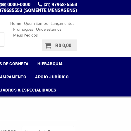
0000-0000
97968-5553
(00)
(21)
 979685553 (SOMENTE MENSAGENS)
Home
Quem Somos
Lançamentos
Promoções
Onde estamos
Meus Pedidos
R$ 0,00
S DE CORNETA
HIERARQUIA
CAMPAMENTO
APOIO JURÍDICO
UADROS & ESPECIALIDADES