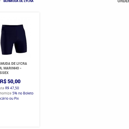
ORDE
BERMUDA DE LYCRA
RMUDA DE LYCRA
L MARINHO -
ISSEX
R$ 50,00
ista
R$ 47,50
nomize
5%
no Boleto
cário ou Pix