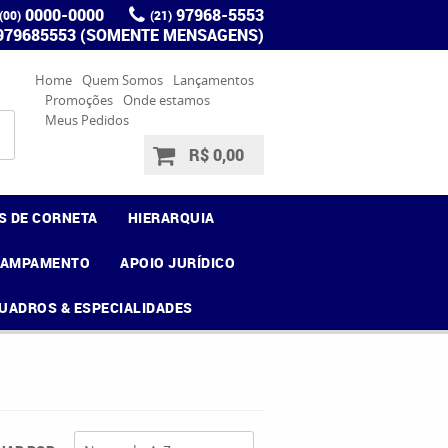
0000-0000
97968-5553
(00)
(21)
 979685553 (SOMENTE MENSAGENS)
Home
Quem Somos
Lançamentos
Promoções
Onde estamos
Meus Pedidos
R$ 0,00
S DE CORNETA
HIERARQUIA
CAMPAMENTO
APOIO JURÍDICO
UADROS & ESPECIALIDADES