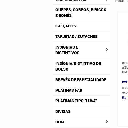
HOME
QUEPES, GORROS, BIBICOS
E BONÉS
CALÇADOS
TARJETAS / SUTACHES
INSÍGNIAS E
DISTINTIVOS
BE
INSÍGNIA/DISTINTIVO DE
AZU
BOLSO
UN
BREVÊS DE ESPECIALIDADE
por
à v
PLATINAS FAB
eco
Ban
PLATINAS TIPO "LUVA"
DIVISAS
DOM