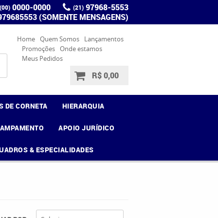
0000-0000
97968-5553
(00)
(21)
 979685553 (SOMENTE MENSAGENS)
Home
Quem Somos
Lançamentos
Promoções
Onde estamos
Meus Pedidos
R$ 0,00
S DE CORNETA
HIERARQUIA
CAMPAMENTO
APOIO JURÍDICO
UADROS & ESPECIALIDADES