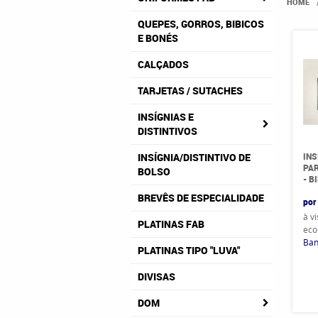
HOME
QUEPES, GORROS, BIBICOS
E BONÉS
CALÇADOS
TARJETAS / SUTACHES
INSÍGNIAS E
DISTINTIVOS
INS
INSÍGNIA/DISTINTIVO DE
PAR
BOLSO
- B
BREVÊS DE ESPECIALIDADE
por
à v
PLATINAS FAB
eco
Ban
PLATINAS TIPO "LUVA"
DIVISAS
DOM