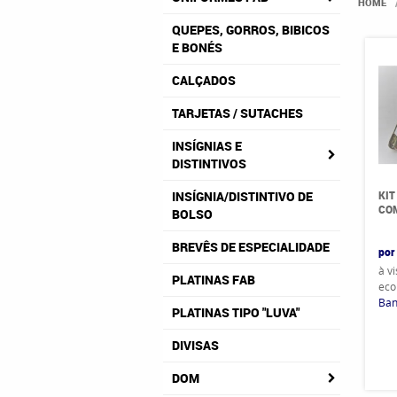
HOME
QUEPES, GORROS, BIBICOS
E BONÉS
CALÇADOS
TARJETAS / SUTACHES
INSÍGNIAS E
DISTINTIVOS
KIT
INSÍGNIA/DISTINTIVO DE
COM
BOLSO
BREVÊS DE ESPECIALIDADE
por
à v
PLATINAS FAB
eco
Ban
PLATINAS TIPO "LUVA"
DIVISAS
DOM