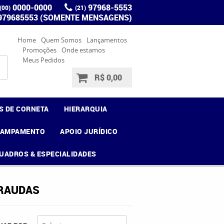
0000-0000
97968-5553
(00)
(21)
 979685553 (SOMENTE MENSAGENS)
Home
Quem Somos
Lançamentos
Promoções
Onde estamos
Meus Pedidos
R$ 0,00
S DE CORNETA
HIERARQUIA
CAMPAMENTO
APOIO JURÍDICO
UADROS & ESPECIALIDADES
FRAUDAS