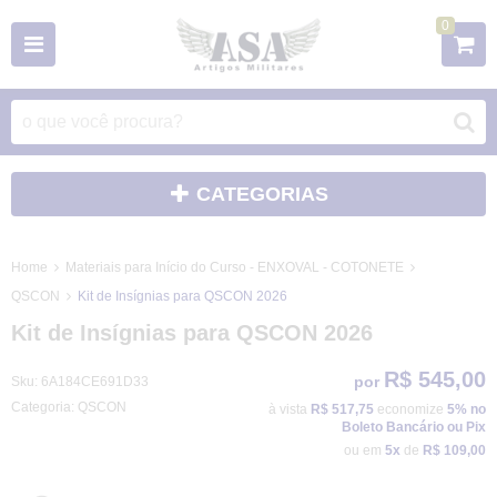
0
CATEGORIAS
Home
Materiais para Início do Curso - ENXOVAL - COTONETE
QSCON
Kit de Insígnias para QSCON 2026
Kit de Insígnias para QSCON 2026
R$ 545,00
por
Sku:
6A184CE691D33
Categoria:
QSCON
à vista
R$ 517,75
economize
5%
no
Boleto Bancário ou Pix
ou em
5x
de
R$ 109,00