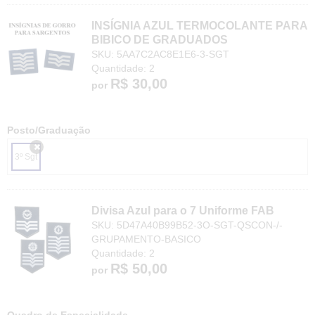
INSÍGNIA AZUL TERMOCOLANTE PARA
BIBICO DE GRADUADOS
SKU: 5AA7C2AC8E1E6-3-SGT
Quantidade: 2
R$ 30,00
por
Posto/Graduação
3º Sgt
x
Divisa Azul para o 7 Uniforme FAB
SKU: 5D47A40B99B52-3O-SGT-QSCON-/-
GRUPAMENTO-BASICO
Quantidade: 2
R$ 50,00
por
Quadro de Especialidade