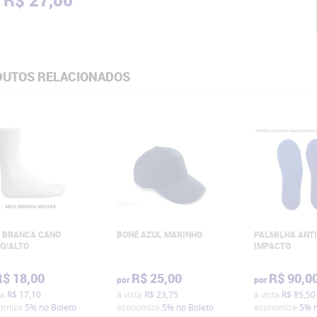
R$ 27,00
UTOS RELACIONADOS
 BRANCA CANO
BONÉ AZUL MARINHO
PALMILHA ANTI
O/ALTO
IMPACTO
R$ 18,00
R$ 25,00
R$ 90,0
por
por
ta
R$ 17,10
à vista
R$ 23,75
à vista
R$ 85,50
omize
5%
no Boleto
economize
5%
no Boleto
economize
5%