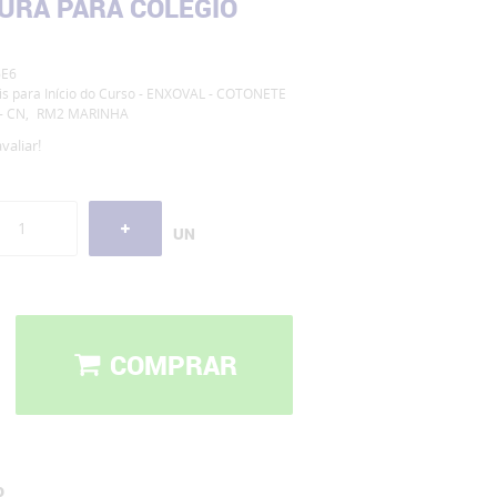
TURA PARA COLÉGIO
E6
is para Início do Curso - ENXOVAL - COTONETE
- CN
RM2 MARINHA
valiar!
UN
COMPRAR
o