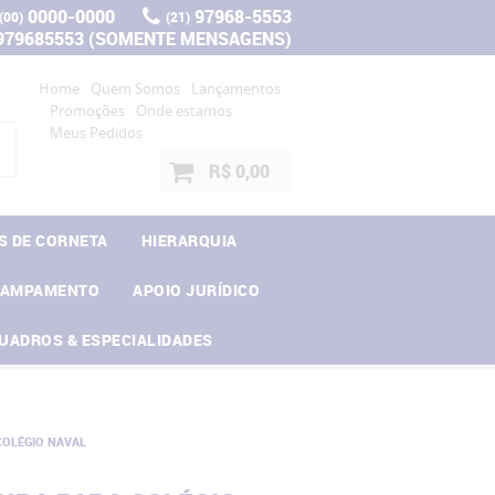
0000-0000
97968-5553
(00)
(21)
 979685553 (SOMENTE MENSAGENS)
Home
Quem Somos
Lançamentos
Promoções
Onde estamos
Meus Pedidos
R$ 0,00
S DE CORNETA
HIERARQUIA
CAMPAMENTO
APOIO JURÍDICO
UADROS & ESPECIALIDADES
COLÉGIO NAVAL