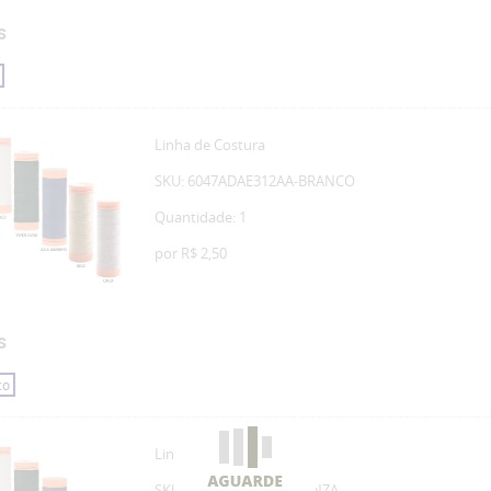
S
Linha de Costura
SKU: 6047ADAE312AA-BRANCO
Quantidade: 1
por
R$ 2,50
S
co
Linha de Costura
SKU: 6047ADAE312AA-CINZA