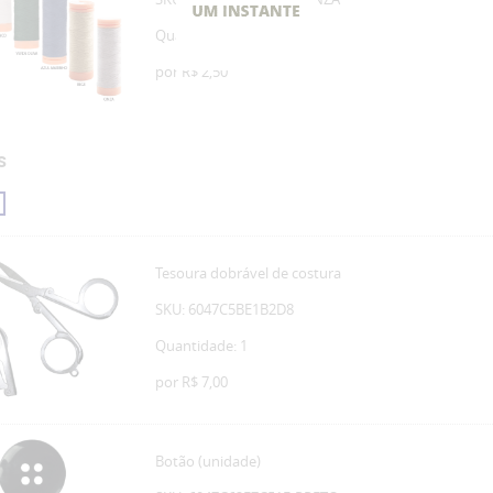
Quantidade: 1
por
R$ 2,50
S
Tesoura dobrável de costura
SKU: 6047C5BE1B2D8
Quantidade: 1
por
R$ 7,00
Botão (unidade)