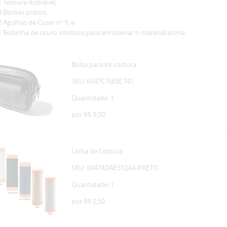
1 Tesoura dobrável;
3 Botões pretos;
2 Agulhas de Coser nº 9; e
1 Bolsinha de couro sintético para armazenar o material acima.
Bolsa para kit costura
SKU: 6047C76E8C741
Quantidade: 1
por
R$ 9,00
Linha de Costura
SKU: 6047ADAE312AA-PRETO
Quantidade: 1
por
R$ 2,50