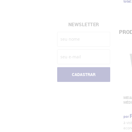
total:
NEWSLETTER
PROD
CADASTRAR
MEIA
MÉDI
por
à vis
econ