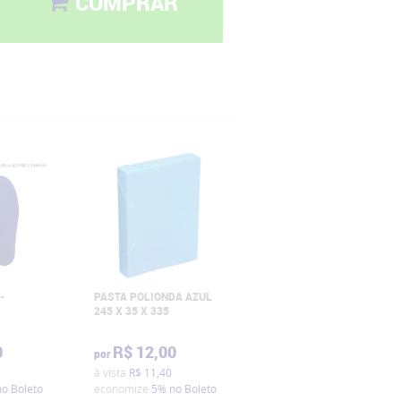
COMPRAR
-
PASTA POLIONDA AZUL
AGULHA DE COSER Nº 9
245 X 35 X 335
0
R$ 12,00
R$ 1,00
por
por
à vista
R$ 11,40
à vista
R$ 0,95
economize
no Boleto
economize
5%
no Boleto
5%
no Boleto Bancário ou