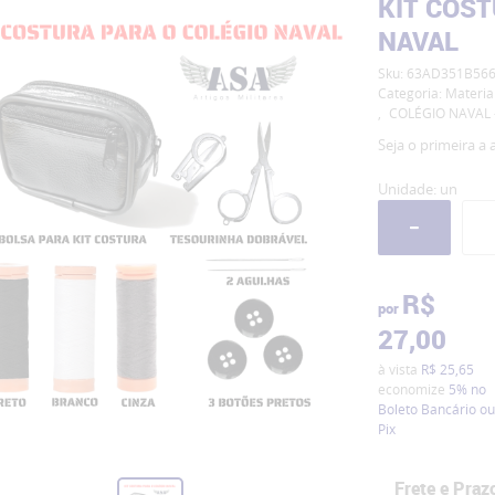
KIT COS
NAVAL
Sku:
63AD351B566
Categoria:
Materia
COLÉGIO NAVAL 
Seja o primeira a a
Unidade: un
R$
por
27,00
à vista
R$ 25,65
economize
5%
no
Boleto Bancário ou
Pix
Frete e Praz