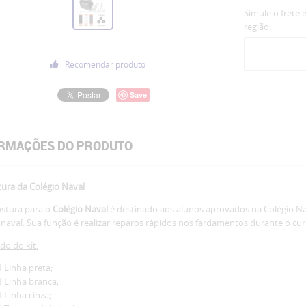
Simule o frete 
região:
Recomendar produto
Save
RMAÇÕES DO PRODUTO
tura da Colégio Naval
ostura para o
Colégio Naval
é destinado aos alunos aprovados na Colégio Na
 naval. Sua função é realizar reparos rápidos nos fardamentos durante o cu
o do kit:
1 Linha preta;
1 Linha branca;
1 Linha cinza;