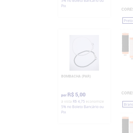
5%
no Boleto Bancário ou
Pix
CORE
Preto
BOMBACHA (PAR)
CORE
R$ 5,00
por
à vista
R$ 4,75
economize
Bran
5%
no Boleto Bancário ou
Pix