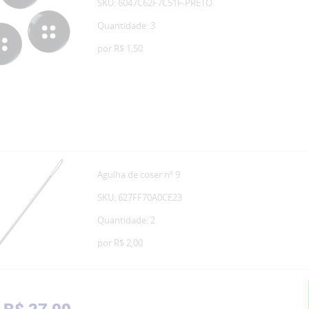
SKU: 6047C62F7C51F-PRETO
Quantidade: 3
por
R$ 1,50
Agulha de coser nº 9
SKU: 627FF70A0CE23
Quantidade: 2
por
R$ 2,00