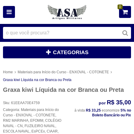
0
CATEGORIAS
Home
Materiais para Início do Curso - ENXOVAL - COTONETE
Graxa kiwi Líquida na cor Branca ou Preta
Graxa kiwi Líquida na cor Branca ou Preta
R$ 35,00
por
Sku:
61EEAA70E4759
Categoria:
Materiais para Início do
à vista
R$ 33,25
economize
5%
no
Curso - ENXOVAL - COTONETE
,
Boleto Bancário ou Pix
RM2 MARINHA
,
EFOMM
,
COLÉGIO
NAVAL - CN
,
FUZILEIRO NAVAL
,
ESCOLA NAVAL
,
EsPCEx
,
CIAAR
,