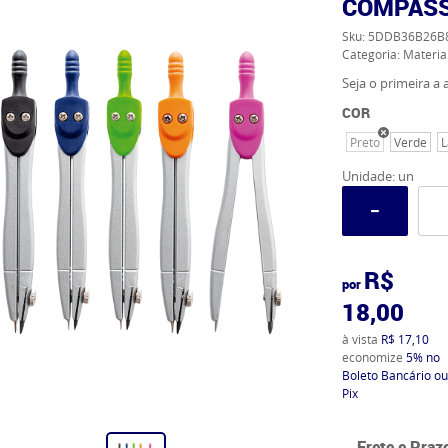
COMPASS
Sku:
5DDB36B26B
Categoria:
Materia
Seja o primeira a a
COR
Preto
Verde
L
Unidade: un
R$
por
18,00
à vista
R$ 17,10
economize
5%
no
Boleto Bancário ou
Pix
Frete e Praz