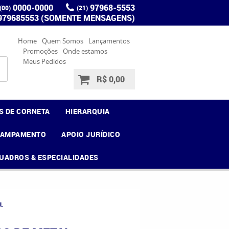
0000-0000
97968-5553
(00)
(21)
 979685553 (SOMENTE MENSAGENS)
Home
Quem Somos
Lançamentos
Promoções
Onde estamos
Meus Pedidos
R$ 0,00
S DE CORNETA
HIERARQUIA
CAMPAMENTO
APOIO JURÍDICO
UADROS & ESPECIALIDADES
L