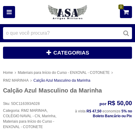
0
CATEGORIAS
Home
Materiais para Início do Curso - ENXOVAL - COTONETE
RM2 MARINHA
Calção Azul Masculino da Marinha
Calção Azul Masculino da Marinha
R$ 50,00
por
Sku:
5DC116393A028
Categoria:
RM2 MARINHA
,
à vista
R$ 47,50
economize
5%
no
COLÉGIO NAVAL - CN
,
Marinha
,
Boleto Bancário ou Pix
Materiais para Início do Curso -
ENXOVAL - COTONETE