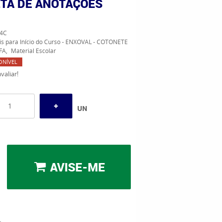
TA DE ANOTAÇÕES
4C
is para Início do Curso - ENXOVAL - COTONETE
FA
Material Escolar
ONÍVEL
valiar!
UN
AVISE-ME