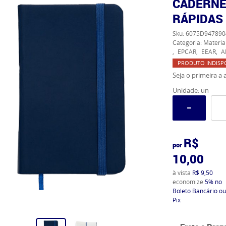
CADERNE
RÁPIDAS
Sku:
6075D947890
Categoria:
Materia
EPCAR
EEAR
A
PRODUTO INDISP
Seja o primeira a a
Unidade: un
R$
por
10,00
à vista
R$ 9,50
economize
5%
no
Boleto Bancário ou
Pix