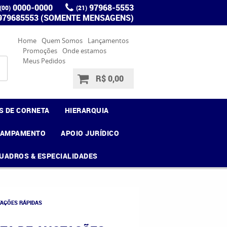
0000-0000
97968-5553
(00)
(21)
 979685553 (SOMENTE MENSAGENS)
Home
Quem Somos
Lançamentos
Promoções
Onde estamos
Meus Pedidos
R$ 0,00
S DE CORNETA
HIERARQUIA
CAMPAMENTO
APOIO JURÍDICO
UADROS & ESPECIALIDADES
TAÇÕES RÁPIDAS