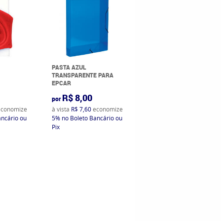
PASTA AZUL
CADERNO ESPIRAL DE 10
TRANSPARENTE PARA
MATÉRIAS
EPCAR
R$ 8,00
R$ 28,00
por
por
conomize
à vista
R$ 7,60
economize
à vista
R$ 26,60
ancário ou
5%
no Boleto Bancário ou
economize
5%
no Boleto
Pix
Bancário ou Pix