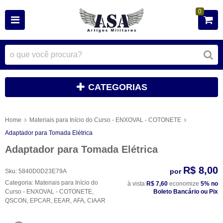
0
CATEGORIAS
Home
Materiais para Início do Curso - ENXOVAL - COTONETE
Adaptador para Tomada Elétrica
Adaptador para Tomada Elétrica
R$ 8,00
por
Sku:
5840D0D23E79A
Categoria:
Materiais para Início do
à vista
R$ 7,60
economize
5%
no
Curso - ENXOVAL - COTONETE
,
Boleto Bancário ou Pix
QSCON
,
EPCAR
,
EEAR
,
AFA
,
CIAAR