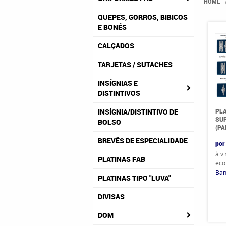
HOME
QUEPES, GORROS, BIBICOS
E BONÉS
CALÇADOS
TARJETAS / SUTACHES
INSÍGNIAS E
DISTINTIVOS
PLA
INSÍGNIA/DISTINTIVO DE
SU
BOLSO
(PA
BREVÊS DE ESPECIALIDADE
por
à v
PLATINAS FAB
eco
Ban
PLATINAS TIPO "LUVA"
DIVISAS
DOM