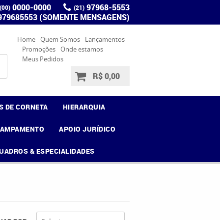
0000-0000
97968-5553
(00)
(21)
 979685553 (SOMENTE MENSAGENS)
Home
Quem Somos
Lançamentos
Promoções
Onde estamos
Meus Pedidos
R$ 0,00
S DE CORNETA
HIERARQUIA
CAMPAMENTO
APOIO JURÍDICO
UADROS & ESPECIALIDADES