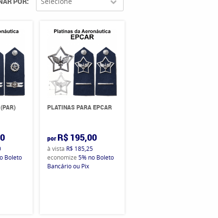
NAR POR
Selecione
(PAR)
PLATINAS PARA EPCAR
00
R$ 195,00
por
0
à vista
R$ 185,25
o Boleto
economize
5%
no Boleto
Bancário ou Pix