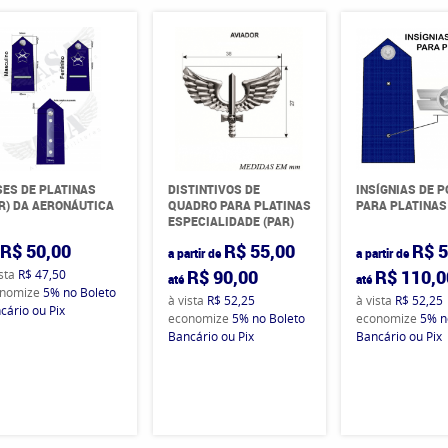
ES DE PLATINAS
DISTINTIVOS DE
INSÍGNIAS DE 
R) DA AERONÁUTICA
QUADRO PARA PLATINAS
PARA PLATINAS
ESPECIALIDADE (PAR)
R$ 50,00
R$ 55,00
R$ 5
a partir de
a partir de
R$ 90,00
R$ 110,0
ista
R$ 47,50
até
até
nomize
5%
no Boleto
à vista
R$ 52,25
à vista
R$ 52,25
cário ou Pix
economize
5%
no Boleto
economize
5%
n
Bancário ou Pix
Bancário ou Pix