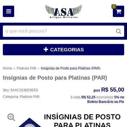
0
CATEGORIAS
Home
Platinas FAB
Insígnias de Posto para Platinas (PAR)
Insígnias de Posto para Platinas (PAR)
R$ 55,00
por
Sku:
5A4C2036E9EE6
Categoria:
Platinas FAB
à vista
R$ 52,25
economize
5%
no
Boleto Bancário ou Pix