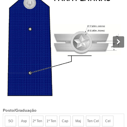
Posto/Graduação
SO
Asp
2º Ten
1º Ten
Cap
Maj
Ten Cel
Cel