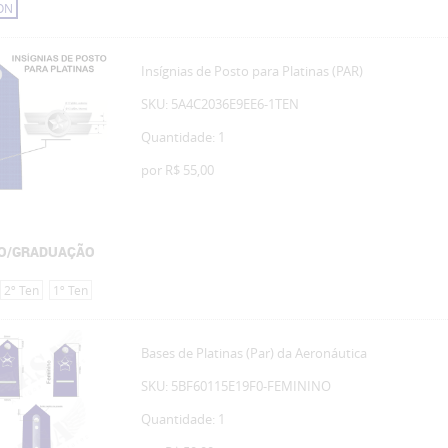
ON
Insígnias de Posto para Platinas (PAR)
SKU: 5A4C2036E9EE6-1TEN
Quantidade: 1
por
R$ 55,00
O/GRADUAÇÃO
2º Ten
1º Ten
Bases de Platinas (Par) da Aeronáutica
SKU: 5BF60115E19F0-FEMININO
Quantidade: 1