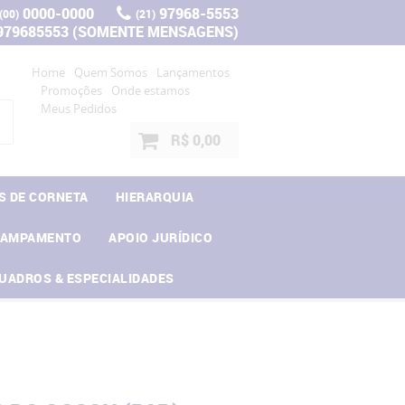
0000-0000
97968-5553
(00)
(21)
 979685553 (SOMENTE MENSAGENS)
Home
Quem Somos
Lançamentos
Promoções
Onde estamos
Meus Pedidos
R$ 0,00
S DE CORNETA
HIERARQUIA
CAMPAMENTO
APOIO JURÍDICO
UADROS & ESPECIALIDADES