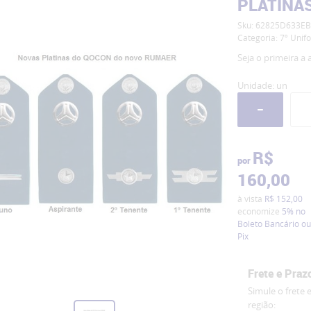
PLATINAS
Sku:
62825D633EB
Categoria:
7º Unif
Seja o primeira a a
Unidade: un
R$
por
160,00
à vista
R$ 152,00
economize
5%
no
Boleto Bancário ou
Pix
Frete e Praz
Simule o frete 
região: