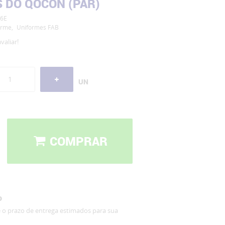
 DO QOCON (PAR)
6E
orme
Uniformes FAB
valiar!
UN
COMPRAR
o
e o prazo de entrega estimados para sua